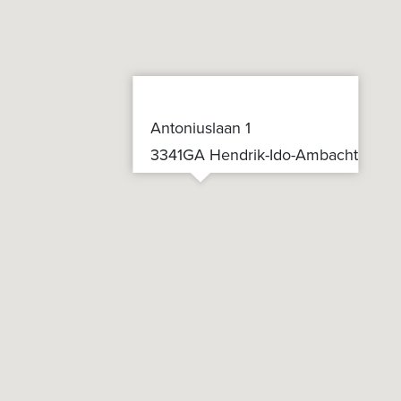
Antoniuslaan 1
3341GA Hendrik-Ido-Ambacht